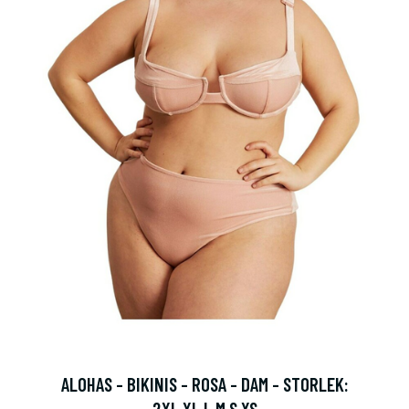
ALOHAS - BIKINIS - ROSA - DAM - STORLEK:
2XL,XL,L,M,S,XS