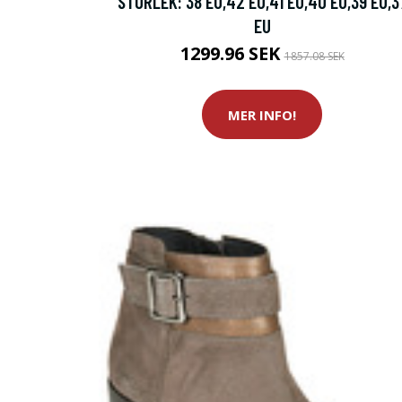
STORLEK: 38 EU,42 EU,41 EU,40 EU,39 EU,3
EU
1299.96 SEK
1857.08 SEK
MER INFO!