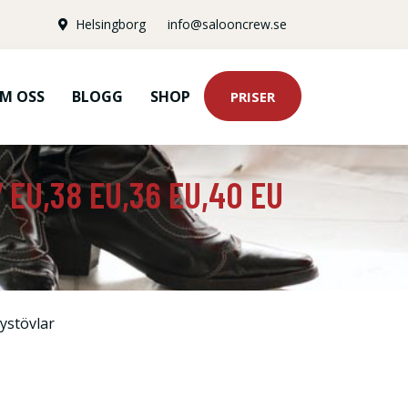
Helsingborg
info@salooncrew.se
M OSS
BLOGG
SHOP
PRISER
 EU,38 EU,36 EU,40 EU
stövlar