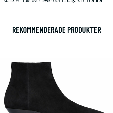
ställe. Fri frakt över 499kr och 14-dagars fria returer.
REKOMMENDERADE PRODUKTER