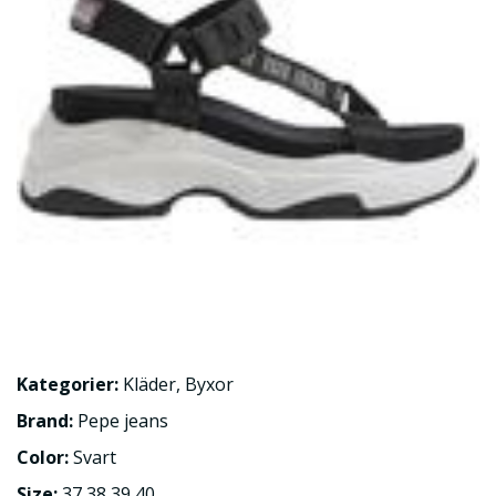
Kategorier:
Kläder
,
Byxor
Brand:
Pepe jeans
Color:
Svart
Size:
37,38,39,40