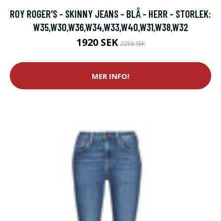
ROY ROGER'S - SKINNY JEANS - BLÅ - HERR - STORLEK:
W35,W30,W36,W34,W33,W40,W31,W38,W32
1920 SEK
2258 SEK
MER INFO!