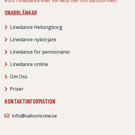
kurs i linedance eller vill veta mer om dansformen.
SNABBLÄNKAR
Linedance Helsingborg
Linedance nybörjare
Linedance för pensionärer
Linedance online
Om Oss
Priser
KONTAKTINFORMATION
info@salooncrew.se