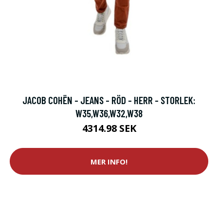
JACOB COHËN - JEANS - RÖD - HERR - STORLEK:
W35,W36,W32,W38
4314.98 SEK
MER INFO!