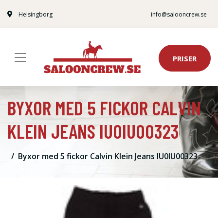
Helsingborg
info@salooncrew.se
PRISER
BYXOR MED 5 FICKOR CALVIN
KLEIN JEANS IU0IU00323
Byxor med 5 fickor Calvin Klein Jeans IU0IU00323