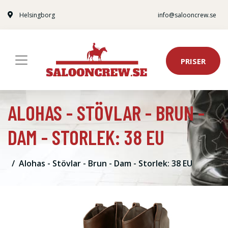
Helsingborg
info@salooncrew.se
PRISER
ALOHAS - STÖVLAR - BRUN -
DAM - STORLEK: 38 EU
Alohas - Stövlar - Brun - Dam - Storlek: 38 EU