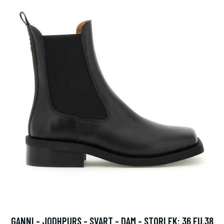
GANNI - JODHPURS - SVART - DAM - STORLEK: 36 EU,38